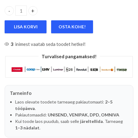
10-OS. ÕHUKESTE VELJEPADRUNITE KOMPL. 1/2" KS TOOLS 
LISA KORVI
OSTA KOHE!
3
inimest vaatab seda toodet hetkel!
Turvalised pangamaksed!
Tarneinfo
Laos olevate toodete tarneaeg pakiautomaati:
2–5
tööpäeva
.
Pakiautomaadid:
UNISEND, VENIPAK, DPD, OMNIVA
Kui toode laos puudub, saab selle
järeltellida
. Tarneaeg
1–3 nädalat
.