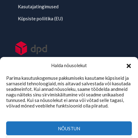
Kasutajatingimused
Küpsiste poliitika (EU)
Halda nõusolekut
Parima kasutuskogemuse pakkumiseks kasutame küpsiseid ja
sarnaseid tehnoloogiaid, mis aitavad salvestada või kasutada
seadmeinfot. Kui annad nõusoleku, saame töödelda andmeid
nagu näiteks sinu sirvimiskäitumine või seadme unikaalsed
tunnused. Kui sa nõusolekut ei anna või võtad selle tagasi,
võivad mõned veebilehe funktsioonid olla piiratud.
TMKaubad Assistent
Online
NÕUSTUN