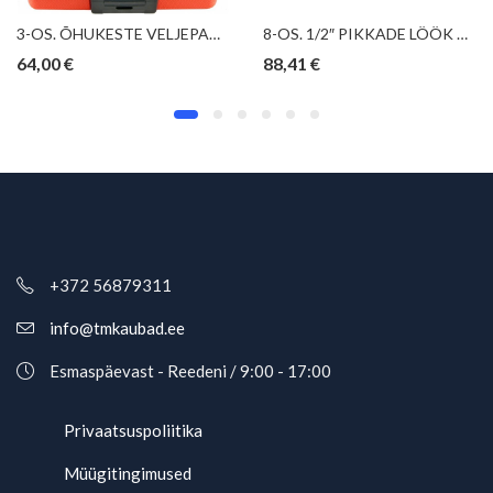
3-OS. ÕHUKESTE VELJEPADRUNITE KOMPLEKT 1/2″ 17.19.21 SS413DTW CHICAGO PNEUMATIC
8-OS. 1/2″ PIKKADE LÖÖK RIBEOTSIKUTE KOMPL. M5-M14. FOAM TRIUMF
64,00
€
88,41
€
+372 56879311
info@tmkaubad.ee
Esmaspäevast - Reedeni / 9:00 - 17:00
Privaatsuspoliitika
Müügitingimused