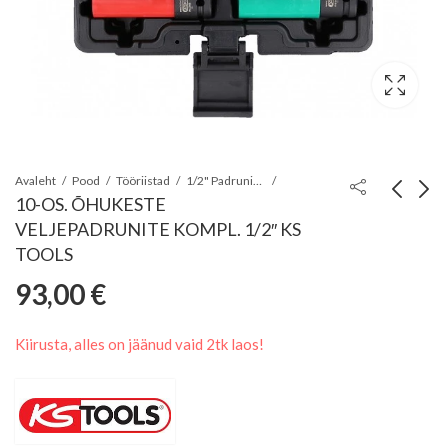
Avaleht
Pood
Tööriistad
1/2" Padrunikomplektid ja tööriistakomplektid
10-OS. ÕHUKESTE
VELJEPADRUNITE KOMPL. 1/2″ KS
12-OS. TIRR
8-OS. TIRR-
TOOLS
SILMUS-
SILMUSLEHTVÕTME
93,00
€
48,36
77,77
€
€
LEHTVÕTMETE
KOMPL. 8-19MM SA
KOMPLEKT 8-
Kiirusta, alles on jäänud vaid 2tk laos!
19MM BRILLIANT
TOOLS