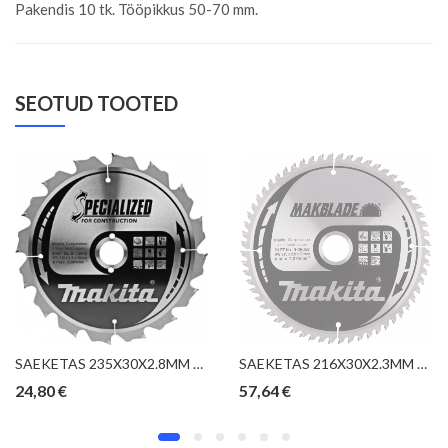
Pakendis 10 tk. Tööpikkus 50-70 mm.
SEOTUD TOOTED
SAEKETAS 235X30X2.8MM 16T 20° RISTI-PIKI. FAST CUT. CONSTRUCTION. NAELTEGA PUIT. BET.PUIT MAKITA
SAEKETAS 216X30X2.3MM 60T 5° RISTI. CLEAN CUT MAKITA
24,80
€
57,64
€