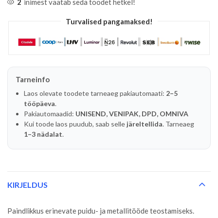
2
inimest vaatab seda toodet hetkel!
Turvalised pangamaksed!
Tarneinfo
Laos olevate toodete tarneaeg pakiautomaati:
2–5
tööpäeva
.
Pakiautomaadid:
UNISEND, VENIPAK, DPD, OMNIVA
Kui toode laos puudub, saab selle
järeltellida
. Tarneaeg
1–3 nädalat
.
KIRJELDUS
Paindlikkus erinevate puidu- ja metallitööde teostamiseks.