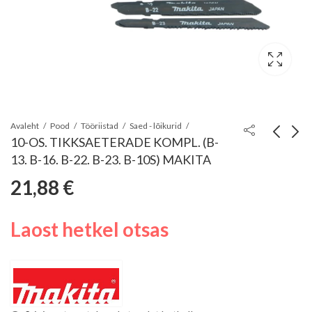
Avaleht
Pood
Tööriistad
Saed - lõikurid
10-OS. TIKKSAETERADE KOMPL. (B-
13. B-16. B-22. B-23. B-10S) MAKITA
TIKKSAETERAD B-
MOTUL SCOOTER
21,88
€
24 (T118G) 52MM
POWER 4T 5W40 1L
6,50
16,68
€
€
HSS 5TK PVC 1-
3MM. ALU 1-2MM.
Laost hetkel otsas
RST 0.5-2MM. MET.
0.5-2MM. VÄGA
ÕHUKE MATERJAL
MAKITA