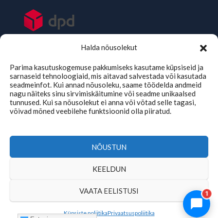
Halda nõusolekut
Parima kasutuskogemuse pakkumiseks kasutame küpsiseid ja
sarnaseid tehnoloogiaid, mis aitavad salvestada või kasutada
seadmeinfot. Kui annad nõusoleku, saame töödelda andmeid
nagu näiteks sinu sirvimiskäitumine või seadme unikaalsed
tunnused. Kui sa nõusolekut ei anna või võtad selle tagasi,
võivad mõned veebilehe funktsioonid olla piiratud.
TMKaubad Assistent
Online
NÕUSTUN
KEELDUN
Copyright © 2026 | tmkaubad.ee
VAATA EELISTUSI
1
Küpsiste poliitika
Privaatsuspoliitika