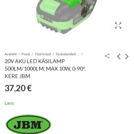
Avaleht
Pood
Tööriistad
Taskulambid - pealambid - käsiprozektorid
20V AKU LED KÄSILAMP
500LM/1000LM, MAX 10W, 0-90°,
RULL-MÕÕDULINT
6-LED MAGNETIGA
KERE JBM
50M TRIUMF
TASKULAMP 45LM
37,20
€
18,72
3,66
€
€
(AAA PATAREID
KAASAS) JBM*
Laos