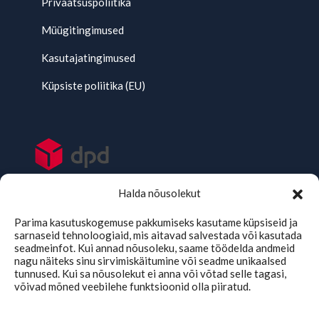
Privaatsuspoliitika
Müügitingimused
Kasutajatingimused
Küpsiste poliitika (EU)
Halda nõusolekut
Parima kasutuskogemuse pakkumiseks kasutame küpsiseid ja
sarnaseid tehnoloogiaid, mis aitavad salvestada või kasutada
seadmeinfot. Kui annad nõusoleku, saame töödelda andmeid
nagu näiteks sinu sirvimiskäitumine või seadme unikaalsed
tunnused. Kui sa nõusolekut ei anna või võtad selle tagasi,
võivad mõned veebilehe funktsioonid olla piiratud.
TMKaubad Assistent
Online