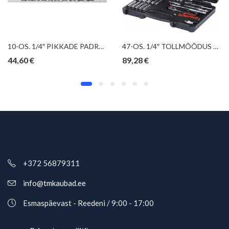
10-OS. 1/4″ PIKKADE PADRUNITE KOMPL. 4-13MM, 12-KANT, SIINIL KS TOOLS
47-OS. 1/4″ TOLLMÕÕDUS PADRUNITE+OTSIKUTE KOMPLEKT 5/32″-1/2″ CHROME+ KS TOOLS
44,60
€
89,28
€
+372 56879311
info@tmkaubad.ee
Esmaspäevast - Reedeni / 9:00 - 17:00