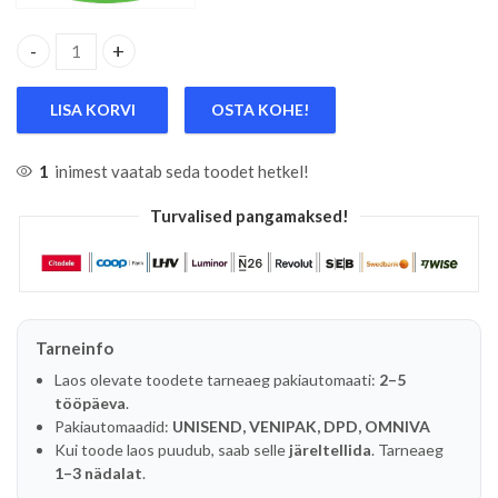
20V AKU LED KÄSILAMP 500LM/1000LM, MAX 10W, 0-90°, KE
LISA KORVI
OSTA KOHE!
1
inimest vaatab seda toodet hetkel!
Turvalised pangamaksed!
Tarneinfo
Laos olevate toodete tarneaeg pakiautomaati:
2–5
tööpäeva
.
Pakiautomaadid:
UNISEND, VENIPAK, DPD, OMNIVA
Kui toode laos puudub, saab selle
järeltellida
. Tarneaeg
1–3 nädalat
.