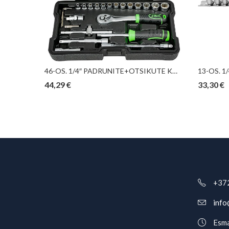
11-OS. 1/4″ PADRUNITE KOMPLEKT 4-13MM, “NEW GEN” JBM*
46-OS. 1/4″ PADRUNITE+OTSIKUTE KOMPLEKT 4-14MM “NEW GEN” JBM*
44,29
€
33,30
€
+37
info
Esma