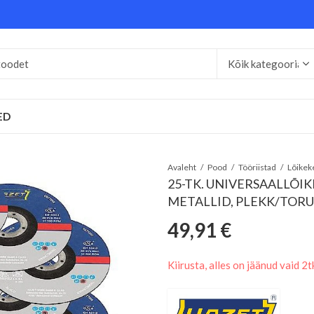
ED
Avaleht
Pood
Tööriistad
25-TK. UNIVERSAALLÕI
METALLID, PLEKK/TORU
49,91
€
Kiirusta, alles on jäänud vaid 2t