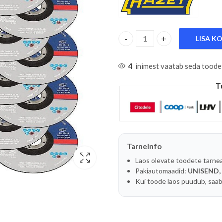
LISA K
25-TK. UNIVERSAALLÕIKEKE
4
inimest vaatab seda toode
T
Tarneinfo
Laos olevate toodete tarne
Pakiautomaadid:
UNISEND,
Kui toode laos puudub, saab