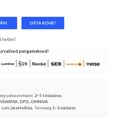
ORVI
OSTA KOHE!
TAS 125X1MM KÕIK METALLID, PLEKK/TORUD/PROFIILID HAZE
t hetkel!
urvalised pangamaksed!
aeg pakiautomaati:
2–5 tööpäeva
.
 VENIPAK, DPD, OMNIVA
 selle
järeltellida
. Tarneaeg
1–3 nädalat
.