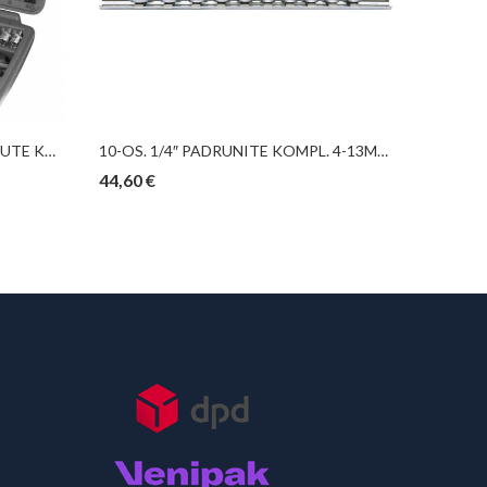
46-OS. 1/4″ PADRUNITE+OTSIKUTE KOMPLEKT 4-14MM TRIUMF
10-OS. 1/4″ PADRUNITE KOMPL. 4-13MM, 12-KANT, SIINIL KS TOOLS
44,60
€
91,01
€