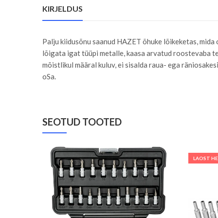
KIRJELDUS
Palju kiidusõnu saanud HAZET õhuke lõikeketas, mida on
lõigata igat tüüpi metalle, kaasa arvatud roostevaba te
mõistlikul määral kuluv, ei sisalda raua- ega räniosak
oSa.
SEOTUD TOOTED
LAOST H