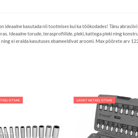
 ideaalne kasutada nii tootmises kui ka töökodades! Tänu abrasiivi 
ras. Ideaalne torude, terasprofiilide, pleki, kattega pleki ning kons
esi ning ei eralda kasutuses ebameeldivat aroomi. Max pöörete arv 1
ETKEL OTSAS
LAOST HETKEL OTSAS