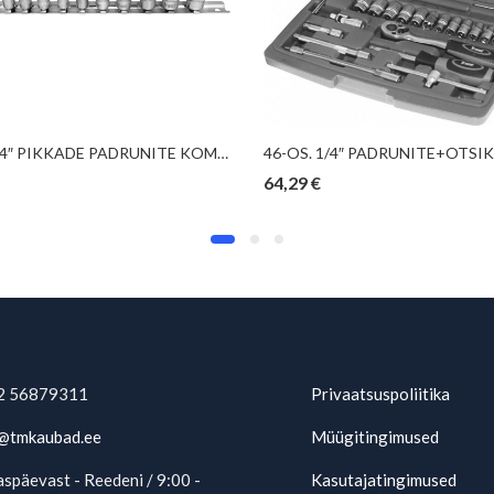
13-OS. 1/4″ PIKKADE PADRUNITE KOMPL. 4-14MM, 12-KANT, SIINIL TRIUMF
64,29
€
2 56879311
Privaatsuspoliitika
@tmkaubad.ee
Müügitingimused
späevast - Reedeni / 9:00 -
Kasutajatingimused