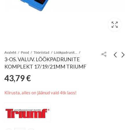
Avaleht
Pood
Tööriistad
Löökpadrunite komplektid
3-OS. VALUV. LÖÖKPADRUNITE
KOMPLEKT 17/19/21MM TRIUMF
6-OS. SUURENDUS- JA
9-OS. 1/4" AVAGA 5-
43,79
€
VÄHENDUSABINÕUDE
TORX
25,44
20,61
€
€
KOMPLEKT TRIUMF
PADRUNVÕTMETE
Kiirusta, alles on jäänud vaid 4tk laos!
KOMPL. TS10-TS50
TRIUMF