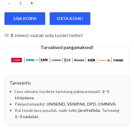
3-OS. VALUV. LÖÖKPADRUNITE KOMPLEKT 17/19/21MM TRI
LISA KORVI
OSTA KOHE!
3
inimest vaatab seda toodet hetkel!
Turvalised pangamaksed!
Tarneinfo
Laos olevate toodete tarneaeg pakiautomaati:
2–5
tööpäeva
.
Pakiautomaadid:
UNISEND, VENIPAK, DPD, OMNIVA
Kui toode laos puudub, saab selle
järeltellida
. Tarneaeg
1–3 nädalat
.