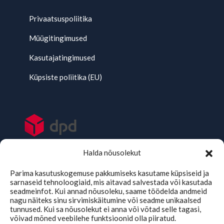
Privaatsuspoliitika
Müügitingimused
Kasutajatingimused
Küpsiste poliitika (EU)
Halda nõusolekut
Parima kasutuskogemuse pakkumiseks kasutame küpsiseid ja
sarnaseid tehnoloogiaid, mis aitavad salvestada või kasutada
seadmeinfot. Kui annad nõusoleku, saame töödelda andmeid
nagu näiteks sinu sirvimiskäitumine või seadme unikaalsed
tunnused. Kui sa nõusolekut ei anna või võtad selle tagasi,
võivad mõned veebilehe funktsioonid olla piiratud.