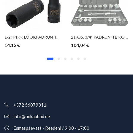
1/2″ PIKK LÖÖKPADRUN TORX E16 KS TOOLS
21-OS. 3/4″ PADRUNITE KOMPLEKT 19-50MM GEKO
14,12
€
104,04
€
+372 56879311
info@tmkaubad.ee
Esmaspäevast - Reedeni / 9:00 - 17:00