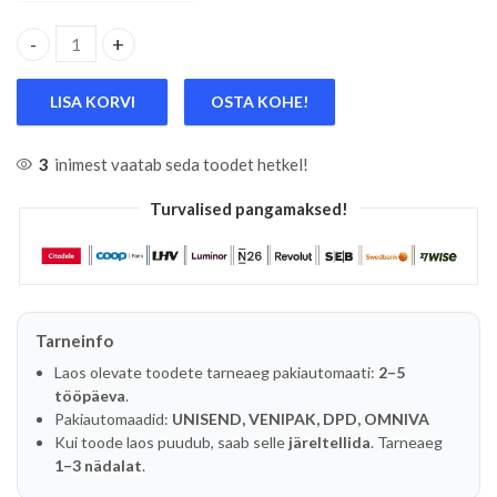
5-TK. UNIVERSAALLÕIKEKETAS 125X1MM KÕIK METALLID, P
LISA KORVI
OSTA KOHE!
3
inimest vaatab seda toodet hetkel!
Turvalised pangamaksed!
Tarneinfo
Laos olevate toodete tarneaeg pakiautomaati:
2–5
tööpäeva
.
Pakiautomaadid:
UNISEND, VENIPAK, DPD, OMNIVA
Kui toode laos puudub, saab selle
järeltellida
. Tarneaeg
1–3 nädalat
.