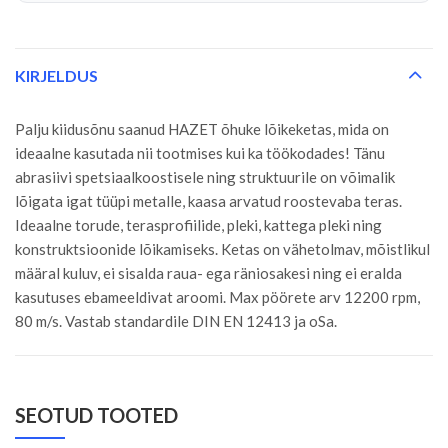
KIRJELDUS
Palju kiidusõnu saanud HAZET õhuke lõikeketas, mida on
ideaalne kasutada nii tootmises kui ka töökodades! Tänu
abrasiivi spetsiaalkoostisele ning struktuurile on võimalik
lõigata igat tüüpi metalle, kaasa arvatud roostevaba teras.
Ideaalne torude, terasprofiilide, pleki, kattega pleki ning
konstruktsioonide lõikamiseks. Ketas on vähetolmav, mõistlikul
määral kuluv, ei sisalda raua- ega räniosakesi ning ei eralda
kasutuses ebameeldivat aroomi. Max pöörete arv 12200 rpm,
80 m/s. Vastab standardile DIN EN 12413 ja oSa.
SEOTUD TOOTED