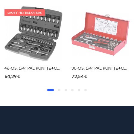
LAOST HETKEL OTSAS
46-OS. 1/4″ PADRUNITE+OTSIKUTE KOMPLEKT 4-14MM TRIUMF
30-OS. 1/4″ PADRUNITE+OTSIKUTE KOMPL. 4-14MM KS TOOLS
64,29
€
72,54
€