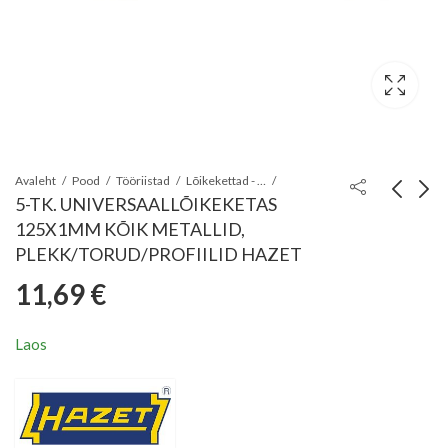
Avaleht
Pood
Tööriistad
Lõikekettad - lihvkettad - ketasharjad
5-TK. UNIVERSAALLÕIKEKETAS
125X1MM KÕIK METALLID,
5-OS.
ALUSTALD/KETAS
PLEKK/TORUD/PROFIILID HAZET
TERASHARJADE
125MM/M14
11,69
€
6,76
6,20
€
€
KOMPLEKT
FIIBER KUMM 8681
TRELLILE GEKO
Laos