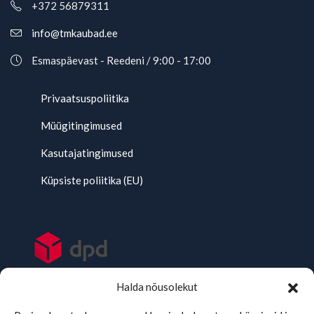
+372 56879311
info@tmkaubad.ee
Esmaspäevast - Reedeni / 9:00 - 17:00
Privaatsuspoliitika
Müügitingimused
Kasutajatingimused
Küpsiste poliitika (EU)
Halda nõusolekut