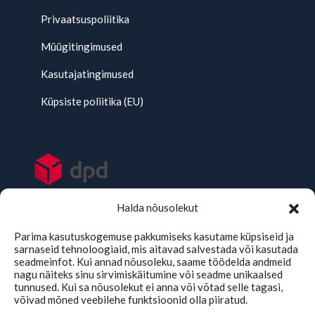
Privaatsuspoliitika
Müügitingimused
Kasutajatingimused
Küpsiste poliitika (EU)
Halda nõusolekut
Parima kasutuskogemuse pakkumiseks kasutame küpsiseid ja
sarnaseid tehnoloogiaid, mis aitavad salvestada või kasutada
seadmeinfot. Kui annad nõusoleku, saame töödelda andmeid
nagu näiteks sinu sirvimiskäitumine või seadme unikaalsed
tunnused. Kui sa nõusolekut ei anna või võtad selle tagasi,
võivad mõned veebilehe funktsioonid olla piiratud.
TMKaubad Assistent