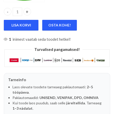
6-OS. VAHETATAVATE OTSTEGA JUHTMEOTSATANGID "ALLI
LISA KORVI
OSTA KOHE!
1
inimest vaatab seda toodet hetkel!
Turvalised pangamaksed!
Tarneinfo
Laos olevate toodete tarneaeg pakiautomaati:
2–5
tööpäeva
.
Pakiautomaadid:
UNISEND, VENIPAK, DPD, OMNIVA
Kui toode laos puudub, saab selle
järeltellida
. Tarneaeg
1–3 nädalat
.