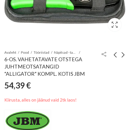
Avaleht
Pood
Tööriistad
Näpitsad - tangid - kullinokad
6-OS. VAHETATAVATE OTSTEGA
JUHTMEOTSATANGID
5-OS. NÄPITSATE JA
8-OS.
“ALLIGATOR” KOMPL. KOTIS JBM
KULLINOKA
STOPPERRÕNGA/L
54,39
€
73,17
37,78
€
€
KOMPLEKT, 175-
NÄPITSATE KOMPLEK
200MM,
SIRGE-PAINUTATUD
Kiirusta, alles on jäänud vaid 2tk laos!
PLASTKOHVER
TRIUMF