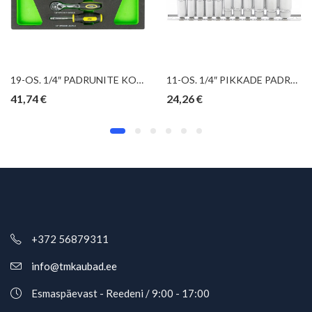
19-OS. 1/4″ PADRUNITE KOMPLEKT PU-PANEELIS JBM
11-OS. 1/4″ PIKKADE PADRUNITE KOMPL. 4-13MM, SIINIL TRIUMF
41,74
€
24,26
€
+372 56879311
info@tmkaubad.ee
Esmaspäevast - Reedeni / 9:00 - 17:00