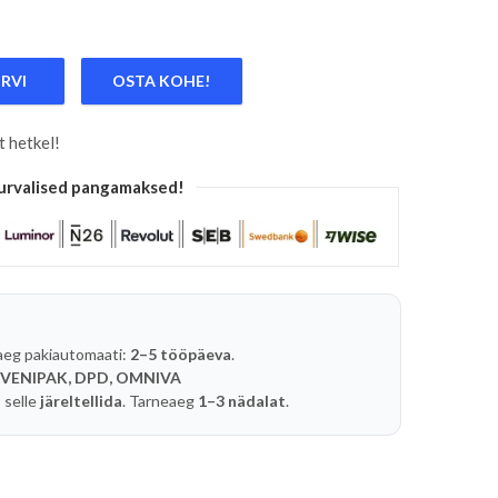
TOOLS
ORVI
OSTA KOHE!
NUD KEERMEPUURI FREES AVAGA. KÕVASULAM TRIUMF kog
t hetkel!
urvalised pangamaksed!
aeg pakiautomaati:
2–5 tööpäeva
.
 VENIPAK, DPD, OMNIVA
 selle
järeltellida
. Tarneaeg
1–3 nädalat
.