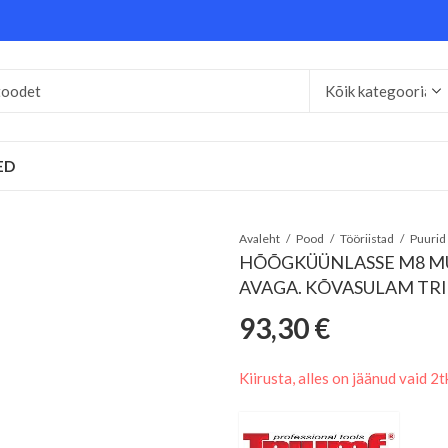
ED
Avaleht
Pood
Tööriistad
HÕÕGKÜÜNLASSE M8 M
AVAGA. KÕVASULAM TR
93,30
€
Kiirusta, alles on jäänud vaid 2t