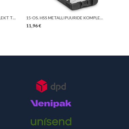
6-OS. SDS KIVIPUURIDE KOMPLEKT TRIUMF
15-OS. HSS METALLIPUURIDE KOMPLEKT TROTEC
11,96
€
42,55
€