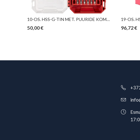
6-OS. HSS OTSFREESIDE KOMPLEKT ALU, CU, PLAST TRIUMF
10-OS. HSS-G-TIN MET. PUURIDE KOMPL. RED HEX SHOCKWAVE MILWAUKEE
50,00
€
96,72
€
+37
info
Esma
17: