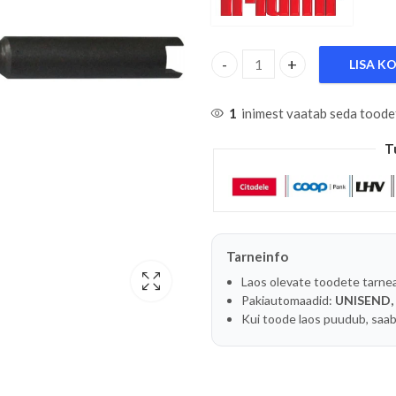
LISA K
HÕÕGKÜÜNLASSE M8 MURDU
1
inimest vaatab seda toode
T
Tarneinfo
Laos olevate toodete tarne
Pakiautomaadid:
UNISEND,
Kui toode laos puudub, saab