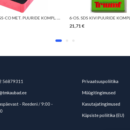
19-OS. HSS-CO MET. PUURIDE KOMPL. DIN338 TYP N 1,0-10,0MM KS TOOLS
21,71
€
2 56879311
Privaatsuspoliitika
@tmkaubad.ee
Müügitingimused
späevast - Reedeni / 9:00 -
Kasutajatingimused
00
Küpsiste poliitika (EU)