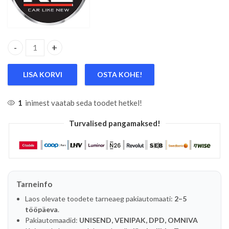
K2 VIZIO PLUS TUULEKLAASI HOOLDUSVAHEND. VEEHÜLGAJ
LISA KORVI
OSTA KOHE!
1
inimest vaatab seda toodet hetkel!
Turvalised pangamaksed!
Tarneinfo
Laos olevate toodete tarneaeg pakiautomaati:
2–5
tööpäeva
.
Pakiautomaadid:
UNISEND, VENIPAK, DPD, OMNIVA