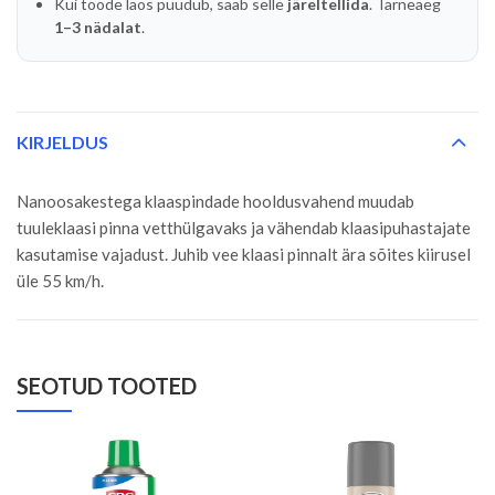
Kui toode laos puudub, saab selle
järeltellida
. Tarneaeg
1–3 nädalat
.
KIRJELDUS
Nanoosakestega klaaspindade hooldusvahend muudab
tuuleklaasi pinna vetthülgavaks ja vähendab klaasipuhastajate
kasutamise vajadust. Juhib vee klaasi pinnalt ära sõites kiirusel
üle 55 km/h.
SEOTUD TOOTED