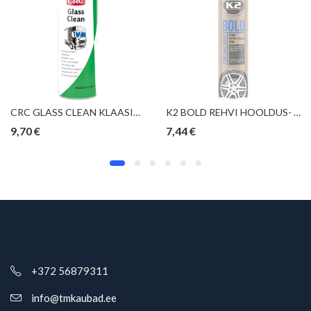
CRC GLASS CLEAN KLAASIPUHASTUSVAHT 500ML/AE
K2 BOLD REHVI HOOLDUS- JA PUHASTUSAINE / REHVILÄIGE 600ML/AE
9,70
€
7,44
€
+372 56879311
info@tmkaubad.ee