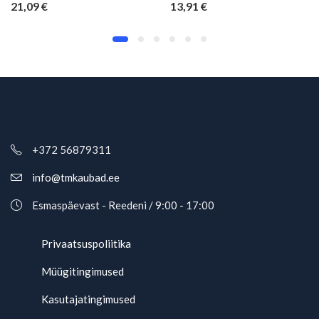
21,09
€
13,91
€
+372 56879311
info@tmkaubad.ee
Esmaspäevast - Reedeni / 9:00 - 17:00
Privaatsuspoliitika
Müügitingimused
Kasutajatingimused