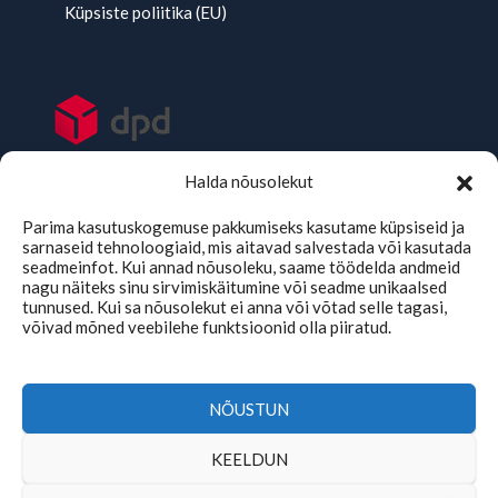
Küpsiste poliitika (EU)
Halda nõusolekut
Parima kasutuskogemuse pakkumiseks kasutame küpsiseid ja
sarnaseid tehnoloogiaid, mis aitavad salvestada või kasutada
seadmeinfot. Kui annad nõusoleku, saame töödelda andmeid
nagu näiteks sinu sirvimiskäitumine või seadme unikaalsed
tunnused. Kui sa nõusolekut ei anna või võtad selle tagasi,
võivad mõned veebilehe funktsioonid olla piiratud.
TMKaubad Assistent
Online
NÕUSTUN
KEELDUN