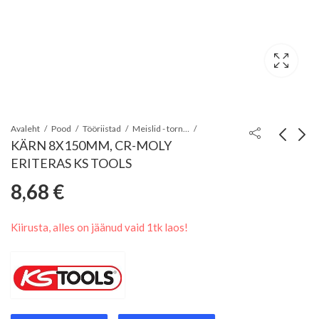
Avaleht
Pood
Tööriistad
Meislid - tornid - kärnid - peitlid
KÄRN 8X150MM, CR-MOLY
ERITERAS KS TOOLS
KÄRN 6X150MM,
MEISEL LAPIK
8,68
€
CR-MOLY ERITERAS
150MM,
14,26
5,81
€
€
KS TOOLS
KAITSEKÄEPIDE,
Kiirusta, alles on jäänud vaid 1tk laos!
TERAS STEEL45
(HRC47-50) JBM