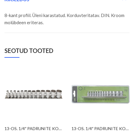
8-kant profiil. Üleni karastatud. Korduvteritatav. DIN. Kroom
molübdeen eriteras.
SEOTUD TOOTED
13-OS. 1/4″ PADRUNITE KOMPLEKT 4-14MM, MULTILOCK, SIINIL TRIUMF
13-OS. 1/4″ PADRUNITE KOMPLEKT 4-14MM, 12-KANT, METALLSIINIL JBM