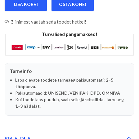
LISA KORVI
OSTA KOHE!
3
inimest vaatab seda toodet hetkel!
Turvalised pangamaksed!
Tarneinfo
Laos olevate toodete tarneaeg pakiautomaati:
2–5
tööpäeva
.
Pakiautomaadid:
UNISEND, VENIPAK, DPD, OMNIVA
Kui toode laos puudub, saab selle
järeltellida
. Tarneaeg
1–3 nädalat
.
KIRJELDUS