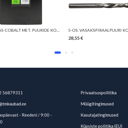
25-OS. HSS-COBALT MET. PUURIDE KOMPL. “COBALT 25” 1,0-13,0MM JBM*
28,55
€
2 56879311
Privaatsuspoliitika
@tmkaubad.ee
Müügitingimused
späevast - Reedeni / 9:00 -
Kasutajatingimused
00
Küpsiste poliitika (EU)