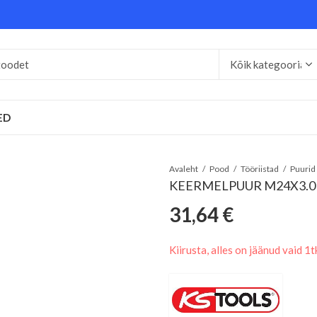
ED
Avaleht
Pood
Tööriistad
KEERMELPUUR M24X3.0 
31,64
€
Kiirusta, alles on jäänud vaid 1t