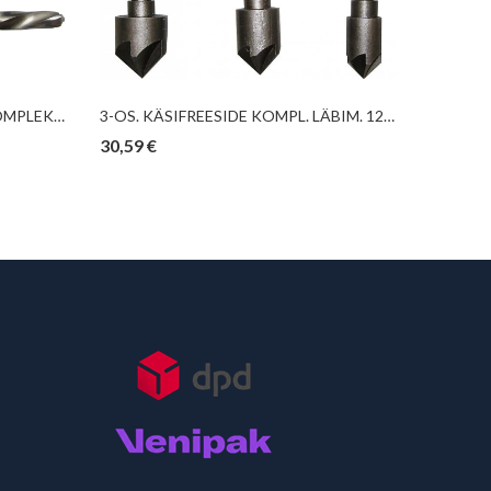
5-OS. VASAKSPIRAALPUURI KOMPLEKT TRIUMF
3-OS. KÄSIFREESIDE KOMPL. LÄBIM. 12, 16, 19MM TRIUMF
30,59
€
50,00
€