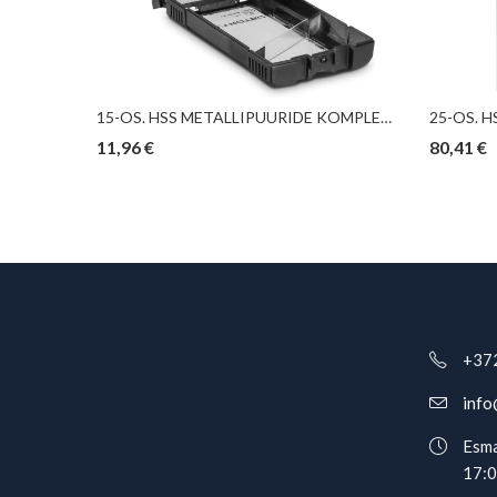
19-OS. HSS-G/4341 MET. PUURIDE KOMPL. “HOBBY” 1,0-10,0MM JBM
15-OS. HSS METALLIPUURIDE KOMPLEKT TROTEC
11,96
€
80,41
€
+37
info
Esma
17: