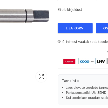
Ei ole kirjeldust
LISA KORVI
OS
4
inimest vaatab seda toode
T
Tarneinfo
Laos olevate toodete tarne
Pakiautomaadid:
UNISEND,
Kui toode laos puudub, saab