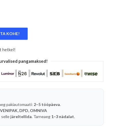
TA KOHE!
t hetkel!
urvalised pangamaksed!
aeg pakiautomaati:
2–5 tööpäeva
.
 VENIPAK, DPD, OMNIVA
 selle
järeltellida
. Tarneaeg
1–3 nädalat
.