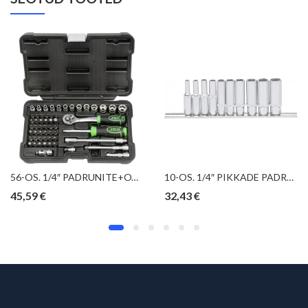
56-OS. 1/4″ PADRUNITE+OTSIKUTE KOMPL. 4-14MM “NEW GEN”, SATIN JBM*
10-OS. 1/4″ PIKKADE PADRUNITE KOMPL. 4-13MM, SIINIL KS TOOLS
45,59
€
32,43
€