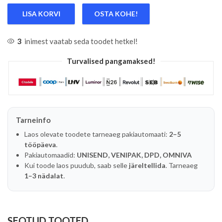
LISA KORVI
OSTA KOHE!
3
inimest vaatab seda toodet hetkel!
Turvalised pangamaksed!
Tarneinfo
Laos olevate toodete tarneaeg pakiautomaati:
2–5
tööpäeva
.
Pakiautomaadid:
UNISEND, VENIPAK, DPD, OMNIVA
Kui toode laos puudub, saab selle
järeltellida
. Tarneaeg
1–3 nädalat
.
SEOTUD TOOTED