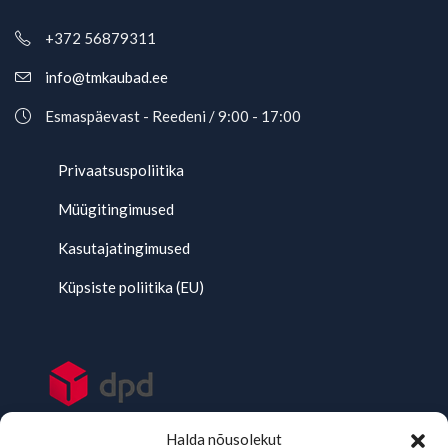
+372 56879311
info@tmkaubad.ee
Esmaspäevast - Reedeni / 9:00 - 17:00
Privaatsuspoliitika
Müügitingimused
Kasutajatingimused
Küpsiste poliitika (EU)
Halda nõusolekut