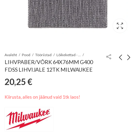
Avaleht
Pood
Tööriistad
Lõikekettad - lihvkettad - ketasharjad
LIHVPABER/VÕRK 64X76MM G400
FDSS LIHVIJALE 12TK MILWAUKEE
LIHVPABER/VÕRK
LIHVPABER/VÕRK
20,25
€
64X76MM G320
64X76MM G80
20,25
20,25
€
€
FDSS LIHVIJALE
FDSS LIHVIJALE
Kiirusta, alles on jäänud vaid 1tk laos!
12TK MILWAUKEE
12TK MILWAUKEE