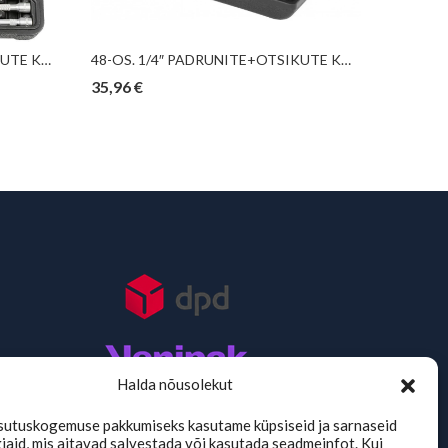
56-OS. 1/4″ PADRUNITE+OTSIKUTE KOMPL. 4-14MM “NEW GEN”, SATIN JBM*
48-OS. 1/4″ PADRUNITE+OTSIKUTE KOMPL. 4-14MM, MADAL KS TOOLS
35,96
€
97,92
€
Halda nõusolekut
sutuskogemuse pakkumiseks kasutame küpsiseid ja sarnaseid
aid, mis aitavad salvestada või kasutada seadmeinfot. Kui
TMKaubad Assistent