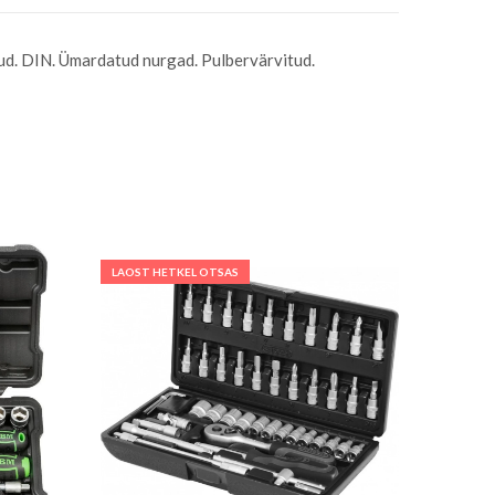
tud. DIN. Ümardatud nurgad. Pulbervärvitud.
LAOST HETKEL OTSAS