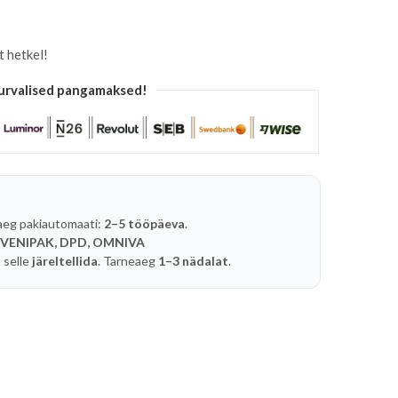
t hetkel!
urvalised pangamaksed!
aeg pakiautomaati:
2–5 tööpäeva
.
 VENIPAK, DPD, OMNIVA
 selle
järeltellida
. Tarneaeg
1–3 nädalat
.