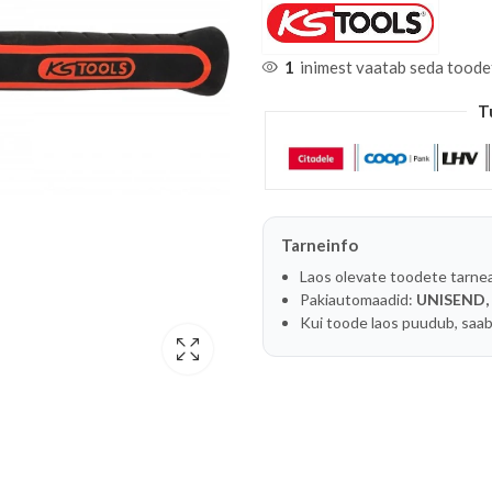
1
inimest vaatab seda toode
T
Tarneinfo
Laos olevate toodete tarne
Pakiautomaadid:
UNISEND,
Kui toode laos puudub, saab