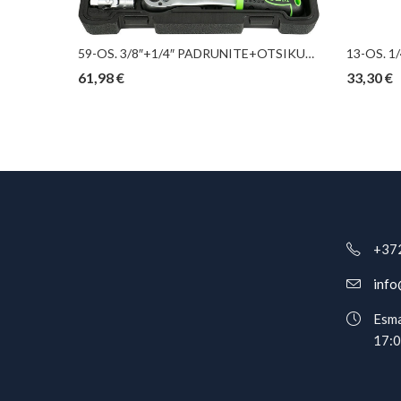
11-OS. 3/8″ TOLLMÕÕDUS PIKKADE PADRUNITE KOMPL. 5/16″-7/8″ TRIUMF
59-OS. 3/8″+1/4″ PADRUNITE+OTSIKUTE KOMPLEKT 12-KANT “NEW GEN” JBM
61,98
€
33,30
€
+37
info
Esma
17: