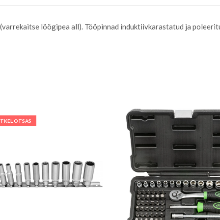
varrekaitse löögipea all). Tööpinnad induktiivkarastatud ja poleeri
ETKEL OTSAS