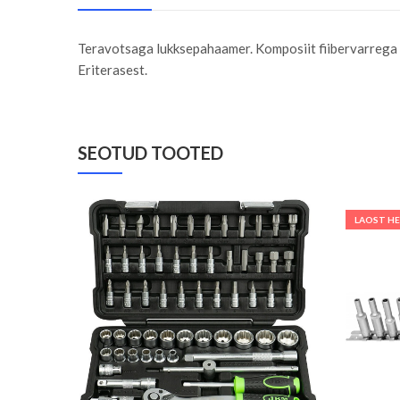
Teravotsaga lukksepahaamer. Komposiit fiibervarrega (
Eriterasest.
SEOTUD TOOTED
LAOST H