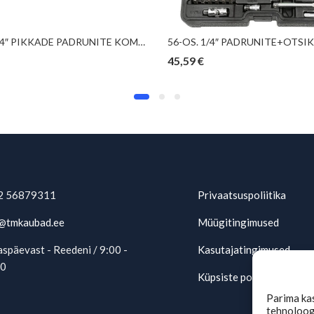
13-OS. 1/4″ PIKKADE PADRUNITE KOMPL. 4-14MM, 12-KANT, SIINIL TRIUMF
45,59
€
2 56879311
Privaatsuspoliitika
@tmkaubad.ee
Müügitingimused
späevast - Reedeni / 9:00 -
Kasutajatingimused
00
Küpsiste poliitika (EU)
Parima ka
tehnoloogi