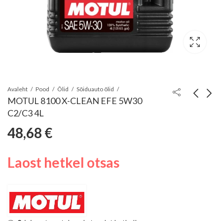
Avaleht
Pood
Õlid
Sõiduauto õlid
MOTUL 8100 X-CLEAN EFE 5W30
C2/C3 4L
MOTUL 8100 X-
MOTUL 8100 X-
48,68
€
CLEAN EFE 5W30
CLEAN FE 5W30
14,47
14,47
€
€
C2/C3 1L
C2/C3 1L
Laost hetkel otsas