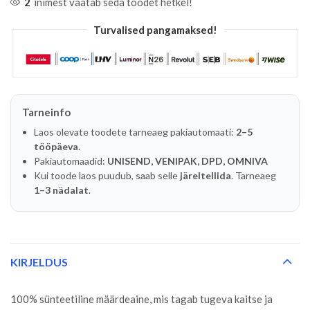
2
inimest vaatab seda toodet hetkel!
Turvalised pangamaksed!
Tarneinfo
Laos olevate toodete tarneaeg pakiautomaati:
2–5
tööpäeva
.
Pakiautomaadid:
UNISEND, VENIPAK, DPD, OMNIVA
Kui toode laos puudub, saab selle
järeltellida
. Tarneaeg
1–3 nädalat
.
KIRJELDUS
100% sünteetiline määrdeaine, mis tagab tugeva kaitse ja