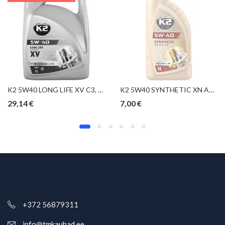
K2 5W40 LONG LIFE XV C3, LL-04, MB 229.51, A40, DEXOS 2, RN 0710, VW 502 00 505 01 5L (TÄISSÜNT.)
K2 5W40 SYNTHETIC XN API SN/CF, ACEA A3/B4, MB229.3, VW 502.00, 505.00, RN 0700/0710 1L (TÄISSÜNT.)
29,14
€
7,00
€
+372 56879311
info@tmkaubad.ee