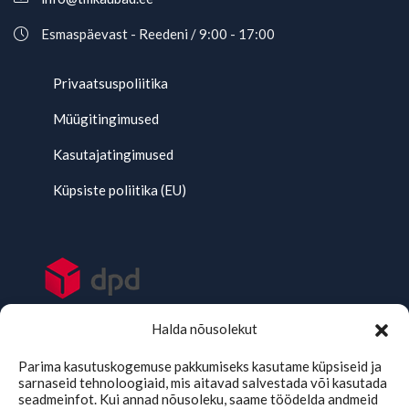
Esmaspäevast - Reedeni / 9:00 - 17:00
Privaatsuspoliitika
Müügitingimused
Kasutajatingimused
Küpsiste poliitika (EU)
Halda nõusolekut
Parima kasutuskogemuse pakkumiseks kasutame küpsiseid ja
sarnaseid tehnoloogiaid, mis aitavad salvestada või kasutada
seadmeinfot. Kui annad nõusoleku, saame töödelda andmeid