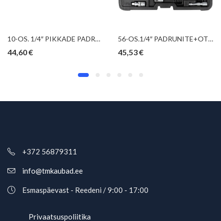
10-OS. 1/4″ PIKKADE PADRUNITE KOMPL. 4-13MM, 12-KANT, SIINIL KS TOOLS
56-OS.1/4″ PADRUNITE+OTSIKUTE KOMPL.4-14MM “NEW GEN” 12-KANT JBM
44,60
€
45,53
€
+372 56879311
info@tmkaubad.ee
Esmaspäevast - Reedeni / 9:00 - 17:00
Privaatsuspoliitika