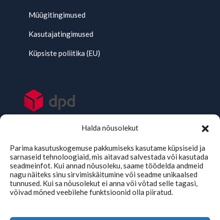
Müügitingimused
Kasutajatingimused
Küpsiste poliitika (EU)
Halda nõusolekut
Parima kasutuskogemuse pakkumiseks kasutame küpsiseid ja
sarnaseid tehnoloogiaid, mis aitavad salvestada või kasutada
seadmeinfot. Kui annad nõusoleku, saame töödelda andmeid
nagu näiteks sinu sirvimiskäitumine või seadme unikaalsed
tunnused. Kui sa nõusolekut ei anna või võtad selle tagasi,
võivad mõned veebilehe funktsioonid olla piiratud.
TMKaubad Assistent
Online