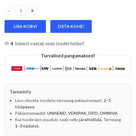
PLASTPEAGA HAAMER PUITVARREGA, LÄBIPAISTVA PEA L
LISA KORVI
OSTA KOHE!
4
inimest vaatab seda toodet hetkel!
Turvalised pangamaksed!
Tarneinfo
Laos olevate toodete tarneaeg pakiautomaati:
2–5
tööpäeva
.
Pakiautomaadid:
UNISEND, VENIPAK, DPD, OMNIVA
Kui toode laos puudub, saab selle
järeltellida
. Tarneaeg
1–3 nädalat
.