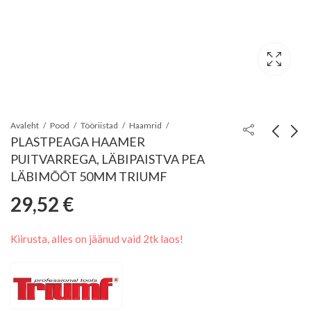
Avaleht
Pood
Tööriistad
Haamrid
PLASTPEAGA HAAMER
PUITVARREGA, LÄBIPAISTVA PEA
PLASTPEAGA
PLASTPEAGA
LÄBIMÕÕT 50MM TRIUMF
HAAMER
HAAMER
29,52
€
26,60
44,53
€
€
PUITVARREGA,
PUITVARREGA,
LÄBIPAISTVA PEA
LÄBIPAISTVA PEA
Kiirusta, alles on jäänud vaid 2tk laos!
LÄBIMÕÕT 40MM
LÄBIMÕÕT 60MM
TRIUMF
TRIUMF