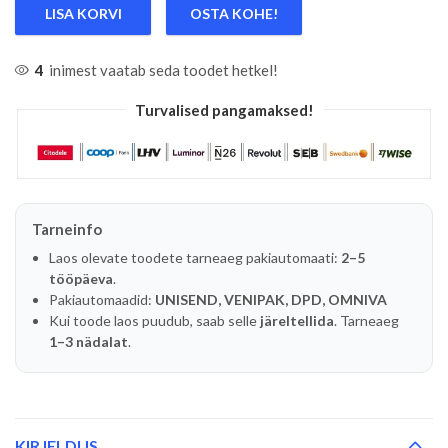
LISA KORVI
OSTA KOHE!
4
inimest vaatab seda toodet hetkel!
Turvalised pangamaksed!
Tarneinfo
Laos olevate toodete tarneaeg pakiautomaati:
2–5
tööpäeva
.
Pakiautomaadid:
UNISEND, VENIPAK, DPD, OMNIVA
Kui toode laos puudub, saab selle
järeltellida
. Tarneaeg
1–3 nädalat
.
KIRJELDUS