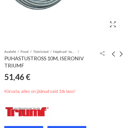
Avaleht
Pood
Tööriistad
Näpitsad - tangid - kullinokad
PUHASTUSTROSS 10M, ISERONIV
TRIUMF
KÄÄRMEHHANISMIGA
KANALISATSIOONI
51,46
€
NEEDITANGID
PUHASTUSTROSS
43,64
9,84
€
€
"FOLDING RIVETER 8"
3M, ISERONIV
Kiirusta, alles on jäänud vaid 1tk laos!
200MM JBM
TRIUMF