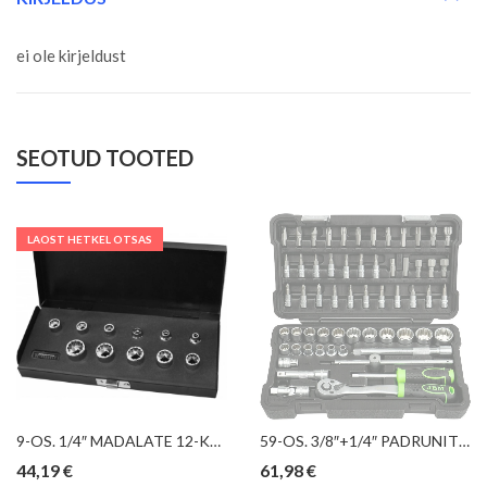
ei ole kirjeldust
SEOTUD TOOTED
LAOST HETKEL OTSAS
9-OS. 1/4″ MADALATE 12-KANT PADRUNITE KOMPL. 6-14MM TRIUMF
59-OS. 3/8″+1/4″ PADRUNITE+OTSIKUTE KOMPLEKT 12-KANT “NEW GEN” JBM
44,19
€
61,98
€