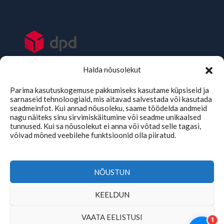
Halda nõusolekut
Parima kasutuskogemuse pakkumiseks kasutame küpsiseid ja
sarnaseid tehnoloogiaid, mis aitavad salvestada või kasutada
seadmeinfot. Kui annad nõusoleku, saame töödelda andmeid
nagu näiteks sinu sirvimiskäitumine või seadme unikaalsed
tunnused. Kui sa nõusolekut ei anna või võtad selle tagasi,
võivad mõned veebilehe funktsioonid olla piiratud.
TMKaubad Assistent
Online
NÕUSTUN
KEELDUN
Copyright © 2026 | tmkaubad.ee
VAATA EELISTUSI
1