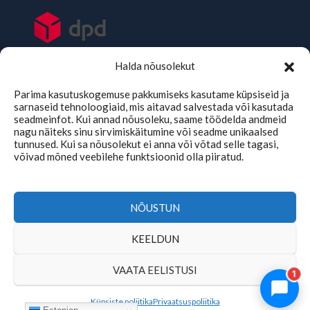
Halda nõusolekut
Parima kasutuskogemuse pakkumiseks kasutame küpsiseid ja
sarnaseid tehnoloogiaid, mis aitavad salvestada või kasutada
seadmeinfot. Kui annad nõusoleku, saame töödelda andmeid
nagu näiteks sinu sirvimiskäitumine või seadme unikaalsed
tunnused. Kui sa nõusolekut ei anna või võtad selle tagasi,
võivad mõned veebilehe funktsioonid olla piiratud.
TMKaubad Assistent
Online
NÕUSTUN
KEELDUN
Copyright © 2026 | tmkaubad.ee
VAATA EELISTUSI
1
Küpsiste poliitika
Privaatsuspoliitika