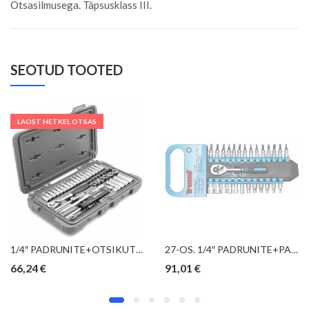
Otsasilmusega. Täpsusklass III.
SEOTUD TOOTED
LAOST HETKEL OTSAS
1/4″ PADRUNITE+OTSIKUTE KOMPLEKT 3.5-14MM SATA
27-OS. 1/4″ PADRUNITE+PADRUNOTSIKUTE KOMPL. 4-13MM TRIUMF
66,24
€
91,01
€