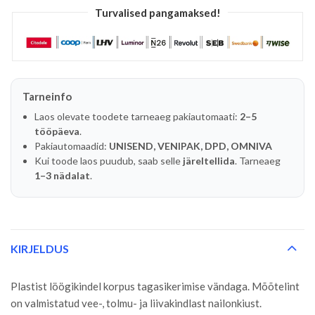
Turvalised pangamaksed!
Tarneinfo
Laos olevate toodete tarneaeg pakiautomaati:
2–5
tööpäeva
.
Pakiautomaadid:
UNISEND, VENIPAK, DPD, OMNIVA
Kui toode laos puudub, saab selle
järeltellida
. Tarneaeg
1–3 nädalat
.
KIRJELDUS
Plastist löögikindel korpus tagasikerimise vändaga. Mõõtelint
on valmistatud vee-, tolmu- ja liivakindlast nailonkiust.