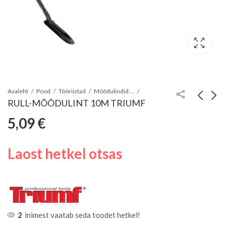
Avaleht
Pood
Tööriistad
Mõõdulindid - mõõteriistad - märkeriistad
RULL-MÕÕDULINT 10M TRIUMF
5,09
€
PUUSEPA PLIIATS
RULL-MÕÕDULINT
GRAFIITSÜDAMIKUGA
20M TRIUMF
0,81
12,02
€
€
Laost hetkel otsas
245MM HB GEKO
2
inimest vaatab seda toodet hetkel!