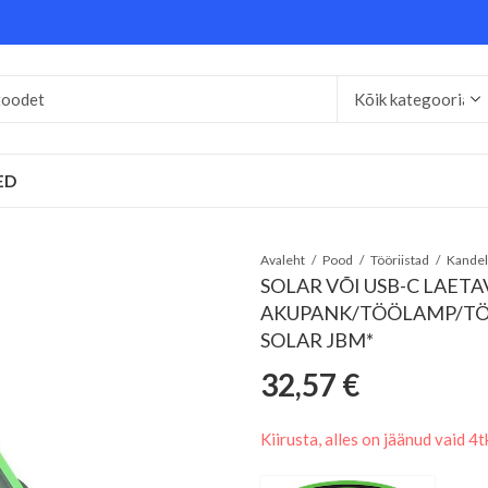
ED
Avaleht
Pood
Tööriistad
SOLAR VÕI USB-C LAETA
AKUPANK/TÖÖLAMP/TÖ
SOLAR JBM*
32,57
€
Kiirusta, alles on jäänud vaid 4t