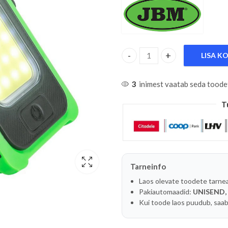
LISA K
SOLAR VÕI USB-C LAETAV 
3
inimest vaatab seda toode
T
Tarneinfo
Laos olevate toodete tarne
Pakiautomaadid:
UNISEND,
Kui toode laos puudub, saab