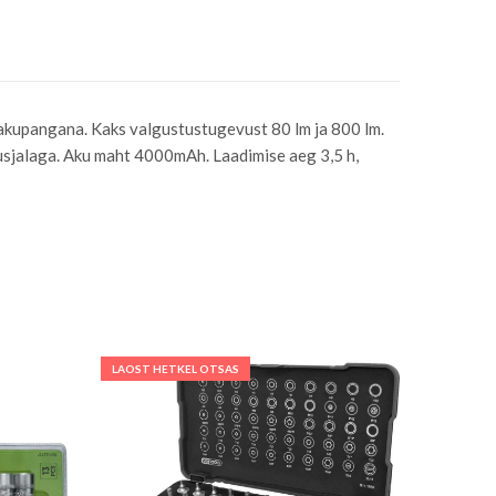
 akupangana. Kaks valgustustugevust 80 lm ja 800 lm.
usjalaga. Aku maht 4000mAh. Laadimise aeg 3,5 h,
LAOST HETKEL OTSAS