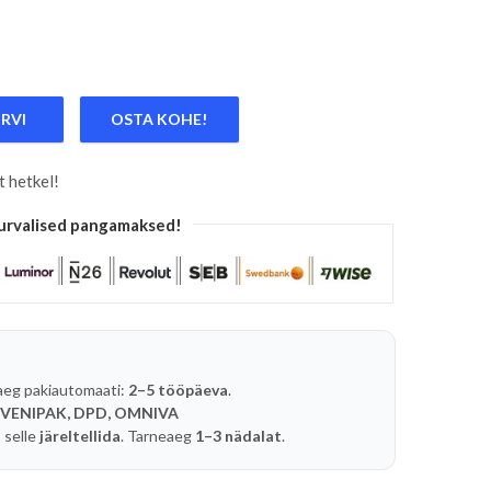
ORVI
OSTA KOHE!
LED AKUPANK/TÖÖLAMP/TÖÖVALGUSTI/KANDELAMP SOLAR JB
t hetkel!
urvalised pangamaksed!
aeg pakiautomaati:
2–5 tööpäeva
.
 VENIPAK, DPD, OMNIVA
 selle
järeltellida
. Tarneaeg
1–3 nädalat
.