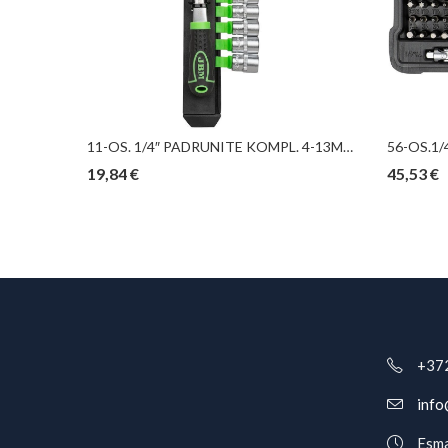
11-OS. 1/4″ PIKKADE PADRUNITE KOMPL. 4-13MM, SIINIL TRIUMF
11-OS. 1/4″ PADRUNITE KOMPL. 4-13MM, 12-KANT, “NEW GEN” JBM
19,84
€
45,53
€
+37
info
Esma