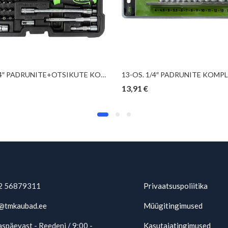
56-OS.1/4″ PADRUNITE+OTSIKUTE KOMPL.4-14MM “NEW GEN” 12-KANT JBM
13,91
€
2 56879311
Privaatsuspoliitika
@tmkaubad.ee
Müügitingimused
späevast - Reedeni / 9:00 -
Kasutajatingimused