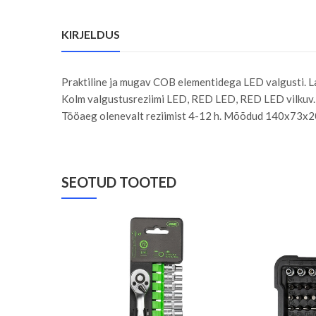
KIRJELDUS
Praktiline ja mugav COB elementidega LED valgusti. La
Kolm valgustusreziimi LED, RED LED, RED LED vilkuv. K
Tööaeg olenevalt reziimist 4-12 h. Mõõdud 140x73x20
SEOTUD TOOTED