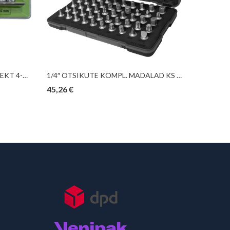
13-OS. 1/4″ PADRUNITE KOMPLEKT 4-14MM, 12-KANT, METALLSIINIL JBM
1/4″ OTSIKUTE KOMPL. MADALAD KS TOOLS
45,26
€
44,29
€