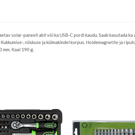
etav solar-paneeli abil või ka USB-C pordi kaudu. Saab kasutada ka
ukkumise-, niiskuse ja külmakindel korpus. Hoidemagnetite ja riput
 mm. Kaal 190 g.