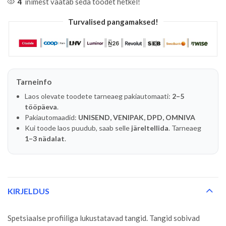
4
inimest vaatab seda toodet hetkel!
Turvalised pangamaksed!
Tarneinfo
Laos olevate toodete tarneaeg pakiautomaati:
2–5
tööpäeva
.
Pakiautomaadid:
UNISEND, VENIPAK, DPD, OMNIVA
Kui toode laos puudub, saab selle
järeltellida
. Tarneaeg
1–3 nädalat
.
KIRJELDUS
Spetsiaalse profiiliga lukustatavad tangid. Tangid sobivad