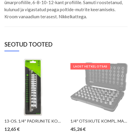
ümarprofiilile, 6-8-10-12-kant profiilile. Samuti roostetanud,
kulunud ja vigastatud peaga poltide-mutrite keeramiseks.
Kroom vanaadium terasest. Nikkelkattega.
SEOTUD TOOTED
LAOST HETKEL OTSAS
13-OS. 1/4″ PADRUNITE KOMPLEKT 4-14MM, SIINIL JBM
1/4″ OTSIKUTE KOMPL. MADALAD KS TOOLS
12,65
€
45,26
€