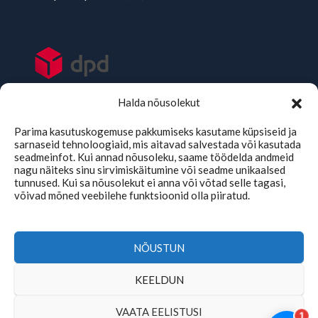
Halda nõusolekut
Parima kasutuskogemuse pakkumiseks kasutame küpsiseid ja
sarnaseid tehnoloogiaid, mis aitavad salvestada või kasutada
seadmeinfot. Kui annad nõusoleku, saame töödelda andmeid
nagu näiteks sinu sirvimiskäitumine või seadme unikaalsed
tunnused. Kui sa nõusolekut ei anna või võtad selle tagasi,
võivad mõned veebilehe funktsioonid olla piiratud.
TMKaubad Assistent
Online
NÕUSTUN
KEELDUN
Copyright © 2026 | tmkaubad.ee
VAATA EELISTUSI
1