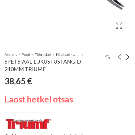
Avaleht
Pood
Tööriistad
Näpitsad - tangid - kullinokad
SPETSIAAL-LUKUSTUSTANGID
210MM TRIUMF
SILMUSTE
STARDIKOMPLEKT
38,65
€
PAINUTAMISE
NEEDITANGID PU-
8,68
23,45
€
€
NÄPITSAD 160MM
PANEELIS +
TRIUMF
PÕHINEEDID JBM*
Laost hetkel otsas