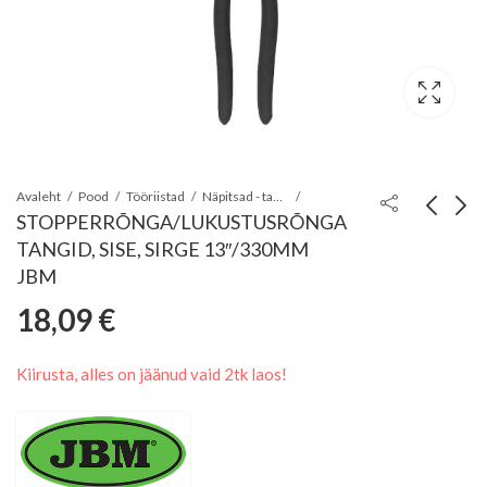
Avaleht
Pood
Tööriistad
Näpitsad - tangid - kullinokad
STOPPERRÕNGA/LUKUSTUSRÕNGA
TANGID, SISE, SIRGE 13″/330MM
STOPPERRÕNGA/LUK
STOPPERRÕNGA/L
JBM
TANGID, SISE, PAINUT
TANGID, SISE, SIRG
18,09
€
11,63
8,91
€
€
9"/225MM JBM
Kiirusta, alles on jäänud vaid 2tk laos!