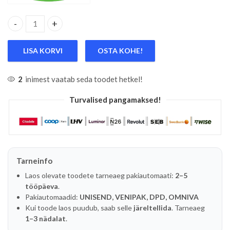
STOPPERRÕNGA/LUKUSTUSRÕNGA TANGID, SISE, SIRGE 13"
LISA KORVI
OSTA KOHE!
2
inimest vaatab seda toodet hetkel!
Turvalised pangamaksed!
Tarneinfo
Laos olevate toodete tarneaeg pakiautomaati:
2–5
tööpäeva
.
Pakiautomaadid:
UNISEND, VENIPAK, DPD, OMNIVA
Kui toode laos puudub, saab selle
järeltellida
. Tarneaeg
1–3 nädalat
.