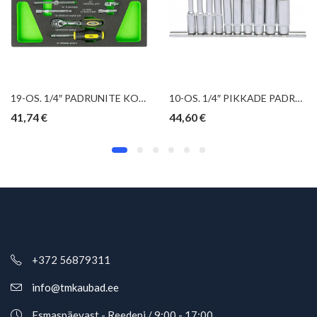
19-OS. 1/4″ PADRUNITE KOMPLEKT PU-PANEELIS JBM
10-OS. 1/4″ PIKKADE PADRUNITE KOMPL. 4-13MM, 12-KANT, SIINIL KS TOOLS
41,74
€
44,60
€
+372 56879311
info@tmkaubad.ee
Esmaspäevast - Reedeni / 9:00 - 17:00