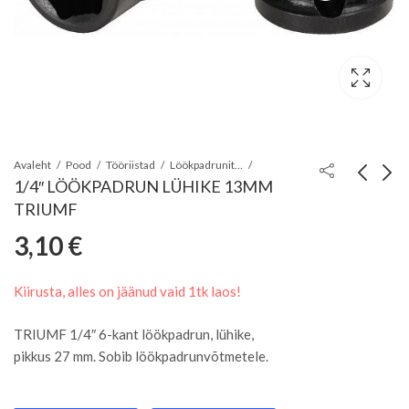
Avaleht
Pood
Tööriistad
Löökpadrunite komplektid
1/4″ LÖÖKPADRUN LÜHIKE 13MM
TRIUMF
1/4" LÖÖKPADRUN
K2 UNIVERSAALNE
3,10
€
LÜHIKE 12MM
PUHASTUSPINTSEL
3,04
2,72
€
€
TRIUMF
31MM
Kiirusta, alles on jäänud vaid 1tk laos!
TRIUMF 1/4″ 6-kant löökpadrun, lühike,
pikkus 27 mm. Sobib löökpadrunvõtmetele.