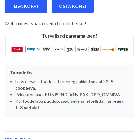
LISA KORVI
OSTA KOHE!
4
inimest vaatab seda toodet hetkel!
Turvalised pangamaksed!
Tarneinfo
Laos olevate toodete tarneaeg pakiautomaati:
2–5
tööpäeva
.
Pakiautomaadid:
UNISEND, VENIPAK, DPD, OMNIVA
Kui toode laos puudub, saab selle
järeltellida
. Tarneaeg
1–3 nädalat
.