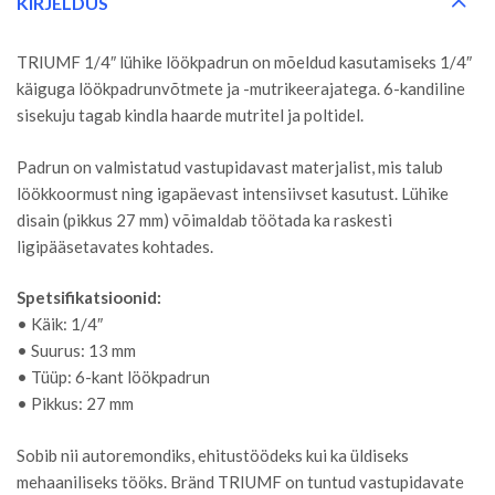
KIRJELDUS
TRIUMF 1/4″ lühike löökpadrun on mõeldud kasutamiseks 1/4″
käiguga löökpadrunvõtmete ja -mutrikeerajatega. 6-kandiline
sisekuju tagab kindla haarde mutritel ja poltidel.
Padrun on valmistatud vastupidavast materjalist, mis talub
löökkoormust ning igapäevast intensiivset kasutust. Lühike
disain (pikkus 27 mm) võimaldab töötada ka raskesti
ligipääsetavates kohtades.
Spetsifikatsioonid:
• Käik: 1/4″
• Suurus: 13 mm
• Tüüp: 6-kant löökpadrun
• Pikkus: 27 mm
Sobib nii autoremondiks, ehitustöödeks kui ka üldiseks
mehaaniliseks tööks. Bränd TRIUMF on tuntud vastupidavate