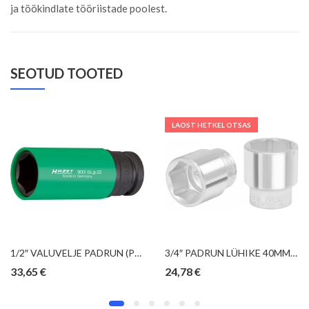
ja töökindlate tööriistade poolest.
SEOTUD TOOTED
LAOST HETKEL OTSAS
1/2″ VALUVELJE PADRUN (PLASTIST PÖÖRD-KAITSEHÜLSS) 22MM MADE IN GERMANY HAZET
3/4″ PADRUN LÜHIKE 40MM KS TOOLS
33,65
€
24,78
€