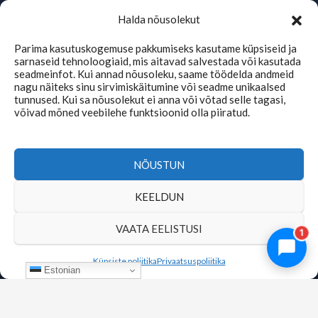
Halda nõusolekut
Parima kasutuskogemuse pakkumiseks kasutame küpsiseid ja
sarnaseid tehnoloogiaid, mis aitavad salvestada või kasutada
seadmeinfot. Kui annad nõusoleku, saame töödelda andmeid
nagu näiteks sinu sirvimiskäitumine või seadme unikaalsed
tunnused. Kui sa nõusolekut ei anna või võtad selle tagasi,
võivad mõned veebilehe funktsioonid olla piiratud.
TMKaubad Assistent
Online
NÕUSTUN
KEELDUN
VAATA EELISTUSI
1
Küpsiste poliitika
Privaatsuspoliitika
Estonian
Copyright © 2026 | tmkaubad.ee